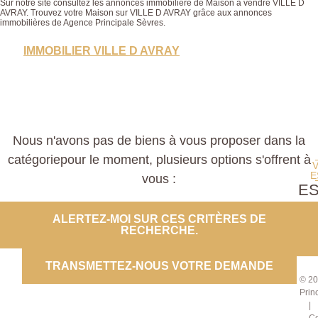
Sur notre site consultez les annonces immobilière de Maison à vendre VILLE D
AVRAY. Trouvez votre Maison sur VILLE D AVRAY grâce aux annonces
immobilières de Agence Principale Sèvres.
IMMOBILIER VILLE D AVRAY
Nous n'avons pas de biens à vous proposer dans la
catégoriepour le moment, plusieurs options s'offrent à
E
vous :
E
PROP
ALERTEZ-MOI SUR CES CRITÈRES DE
RECHERCHE.
CO
TRANSMETTEZ-NOUS VOTRE DEMANDE
© 20
Prin