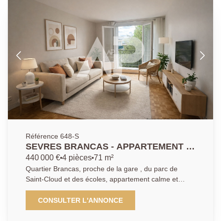
Référence 648-S
SEVRES BRANCAS - APPARTEMENT 3
CHAMBRES
440 000 €
4 pièces
71 m²
Quartier Brancas, proche de la gare , du parc de
Saint-Cloud et des écoles, appartement calme et
lumineux situé dans une résidence de standing avec
un joli parc arboré. Il dispose d' un séjour exposé Sud
CONSULTER L'ANNONCE
ouvrant sur un balcon avec une superbe vue
dégagée, une cuisine. Coté nuit, trois chambres, salle