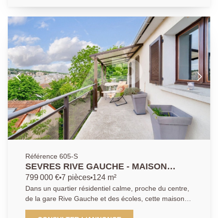
de bains et WC séparé. Appartement lumineux et
traversant, nombreux rangements, vous disposerez
aussi d'une cave.
Référence 605-S
SEVRES RIVE GAUCHE - MAISON
FAMILIALE
799 000 €
7 pièces
124 m²
Dans un quartier résidentiel calme, proche du centre,
de la gare Rive Gauche et des écoles, cette maison
édifiée en 1982 bénéficie de belles vues dominantes