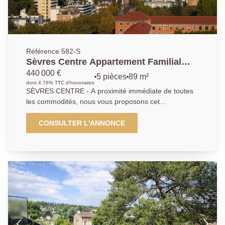
complètent ce bien.
Référence 582-S
Sèvres Centre Appartement Familial
avec vue sur Paris
440 000 €
5 pièces
89 m²
dont 4.76% TTC d'honoraires
SÈVRES CENTRE - A proximité immédiate de toutes
les commodités, nous vous proposons cet
appartement familial à rénover, comprenant : entrée,
salon, salle à manger, cuisine, 3 chambres, salle
CONSULTER L'ANNONCE
d'eau et WC. En étage élevé, vous serez séduits par
sa luminosité, ses vues dégagées vers Paris et son
potentiel d'aménagement. Une cave et une place de
parking en sous-sol complètent l'ensemble.