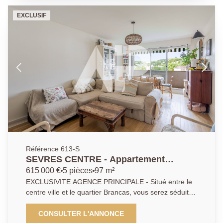
stationner un véhicule.
EXCLUSIF
Référence 613-S
SEVRES CENTRE - Appartement
familial
615 000 €
5 pièces
97 m²
EXCLUSIVITE AGENCE PRINCIPALE - Situé entre le
centre ville et le quartier Brancas, vous serez séduit
par ce vaste appartement familial aux vues dégagées
et proche de toutes commodités (gares, écoles
CONSULTER L'ANNONCE