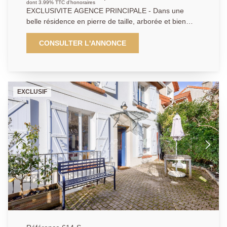
dont 3.99% TTC d'honoraires
EXCLUSIVITE AGENCE PRINCIPALE - Dans une
belle résidence en pierre de taille, arborée et bien
entretenue, très recherchée pour sa proximité avec la
gare et les écoles, vaste appartement familial calme
CONSULTER L'ANNONCE
et lumineux. Il propose un double séjour exposé Sud,
3 chambres, salle de bains, salle d'eau et nombreux
rangements. L'appartement offre un beau potentiel
d'aménagement et d'agencement. Un box et une cave
EXCLUSIF
viennent compléter cet ensemble.