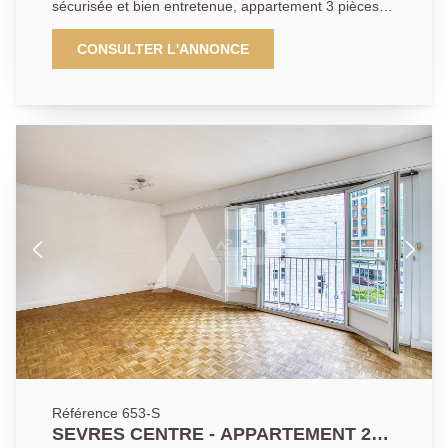
sécurisée et bien entretenue, appartement 3 pièces
comprenant entrée, pièce de vie avec cuisine ouverte,
une grande chambre avec salle de bains, un bureau
CONSULTER L'ANNONCE
ou chambre d'enfants, WC et rangements. Une cave
et deux places de parking en accès direct avec
ascenseur. Faibles charges, proche des commerces,
écoles et transports. Contact AGENCE PRINCIPALE.
Référence 653-S
SEVRES CENTRE - APPARTEMENT 2