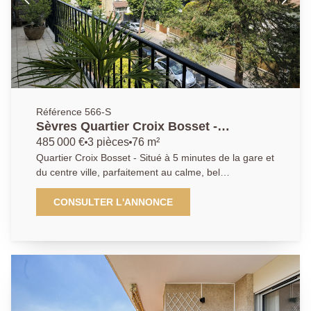
Référence 566-S
Sèvres Quartier Croix Bosset -
Appartement 3 pièces
485 000 €
3 pièces
76 m²
Quartier Croix Bosset - Situé à 5 minutes de la gare et
du centre ville, parfaitement au calme, bel
appartement traversant et lumineux, en dernier étage,
au sein d'une petite copropriété bien entretenue. Il
CONSULTER L'ANNONCE
offre une entrée desservant un agréable séjour
donnant sur un large balcon, et une cuisine
aménagée. Coté nuit, vous disposerez de deux
grandes chambres donnant sur balcon, une salle de
bains et wc séparés. Un grand Box en sous sol et une
cave complètent ce bien.