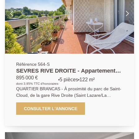
Référence 564-S
SEVRES RIVE DROITE - Appartement
de standing
895 000 €
5 pièces
122 m²
dont 3.95% TTC d'honoraires
QUARTIER BRANCAS - À proximité du parc de Saint-
Cloud, de la gare Rive Droite (Saint Lazare/La
Défense) et du centre-ville, ce bien vous séduira par
la qualité des prestations, ses espaces extérieurs et
CONSULTER L'ANNONCE
ses vues dominantes. Situé au dernier étage d'une
petite copropriété calme et recherchée, nous vous
proposons ce somptueux appartement entièrement
rénové et très lumineux. Il offre un bel espace de vie