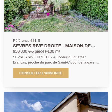
Référence 681-S
SEVRES RIVE DROITE - MAISON DE
CHARME
950 000 €
5 pièces
100 m²
SEVRES RIVE DROITE - Au coeur du quartier
Brancas, proche du parc de Saint-Cloud, de la gare et
des écoles Internationales, maison de charme en
meulière comprenant en rez-de-chaussée une
CONSULTER L'ANNONCE
agréable pièce de vie traversante avec salon, salle à
manger et cuisine aménagée. Aux étages 3 chambres
(possibilité 4) une salle de bains, une salle d'eau et
combles aménageables. Charme de l'ancien avec un
beau parquet et une belle hauteur sous plafond, jolie
vue dégagée. Cette maison ouvre sur un agréable
jardin exposé au Sud et bénéficie d'un grand garage.