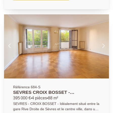
internationales, commerces..). Lumineux et calme il
comprend : une entrée, un double séjour avec large
balcon et vue dégagée, une cuisine, 3 belles
chambres, une salle de bains, une salle d'eau, WC
séparés, dressing et nombreux rangements et une
cave. Possibilité d'acquérir un grand box pour 2
voitures en sus.
Référence 684-S
SEVRES CROIX BOSSET -
APPARTEMENT 3/4 PIECES
395 000 €
4 pièces
88 m²
SEVRES - CROIX BOSSET - Idéalement situé entre la
gare Rive Droite de Sèvres et le centre ville, dans un