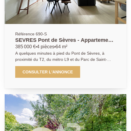
Référence 690-S
SEVRES Pont de Sèvres - Appartement
4 pièces
385 000 €
4 pièces
64 m²
A quelques minutes à pied du Pont de Sèvres, à
proximité du T2, du métro L9 et du Parc de Saint-
Cloud. Au sein d'une résidence calme et familiale, cet
appartement 4 pièces traversant comprend un pièce
CONSULTER L'ANNONCE
de vie lumineuse avec cuisine ouverte aménagée et
équipée, deux belles chambres, une salle de bains,
un wc indépendant et de nombreux rangements. Vous
serez séduits par les prestations de cet appartement
sans travaux à prévoir. Une grande cave complète ce
bien. Parking libre dans la résidence. (Bus : 5min,
Tramway 2 : 4min, Métro 9 : 12min).