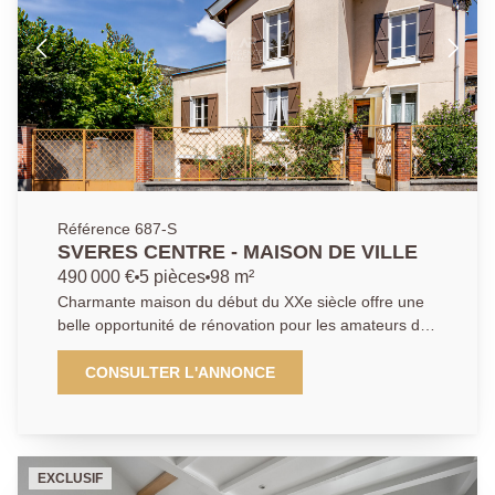
Référence 687-S
SVERES CENTRE - MAISON DE VILLE
490 000 €
5 pièces
98 m²
Charmante maison du début du XXe siècle offre une
belle opportunité de rénovation pour les amateurs de
charme et de projets sur mesure. Développant près
de 100 m² habitables, elle séduit par ses volumes
CONSULTER L'ANNONCE
bien répartis, sa luminosité et ses éléments d'origine
qui lui confèrent une véritable authenticité. Le rez-de-
chaussée accueille un agréable séjour avec
cheminée, une cuisine indépendante ainsi qu'une
EXCLUSIF
chambre et une salle de douche . À l'étage, 2