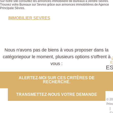
Sur notre site consultez les annonces immobilière de Bureaux à vendre Sevres.
Trouvez votre Bureaux sur Sevres grâce aux annonces immobilières de Agence
Principale Sèvres.
IMMOBILIER SEVRES
Nous n'avons pas de biens à vous proposer dans la
catégoriepour le moment, plusieurs options s'offrent à
E
vous :
E
PROP
ALERTEZ-MOI SUR CES CRITÈRES DE
RECHERCHE.
CO
TRANSMETTEZ-NOUS VOTRE DEMANDE
© 20
Prin