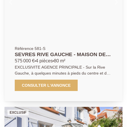
Référence 581-S
SEVRES RIVE GAUCHE - MAISON DE
CHARME
575 000 €
4 pièces
80 m²
EXCLUSIVITE AGENCE PRINCIPALE - Sur la Rive
Gauche, à quelques minutes à pieds du centre et de
la gare, charmante maison sans aucun travaux à
prévoir. Elle comprend une belle pièce de vie donnant
CONSULTER L'ANNONCE
sur la terrasse et jardin exposés Sud, une cuisine
ouverte, mezzanine, 3 chambres, salle de bains et
WC. Calme et tranquillité d'une impasse. Possibilité de
stationner un véhicule.
EXCLUSIF