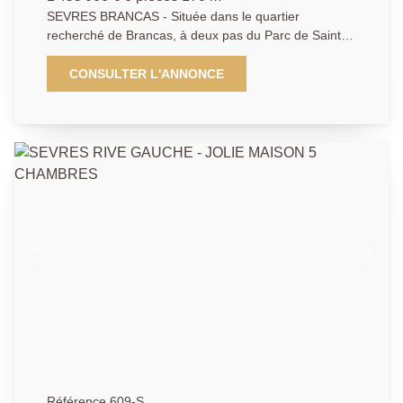
SEVRES BRANCAS - Située dans le quartier
recherché de Brancas, à deux pas du Parc de Saint-
Cloud, des écoles internationales et de la gare (la
Défense/Saint-Lazare), cette maison d'architecte allie
CONSULTER L'ANNONCE
charme de l'ancien et confort contemporain grâce à
son extension réalisée en 2002. Le rez-de-chaussée
offre un superbe espace de vie avec séjour
cathédrale et cheminée, ainsi qu'une grande cuisine
dinatoire ouvrant sur terrasse et un jardin paysagé.
Coté nuit, 4 chambres, un bureau baigné de lumière,
une salle de bains et une salle de douche. Un cadre
calme et privilégié à découvrir.
Référence 609-S