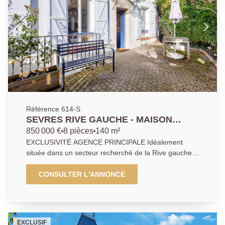
Référence 614-S
SEVRES RIVE GAUCHE - MAISON
FAMILIALE
850 000 €
8 pièces
140 m²
EXCLUSIVITÉ AGENCE PRINCIPALE Idéalement
située dans un secteur recherché de la Rive gauche
de Sèvres, au coeur d'un environnement verdoyant,
cette élégante maison familiale séduit par ses
CONSULTER L'ANNONCE
volumes et la qualité de son agencement . Le rez-de-
chaussée accueille une vaste pièce de réception de
43 m² baignée de lumière, une cuisine aménagée, un
bureau ainsi qu'une chambre. Les étages desservent
EXCLUSIF