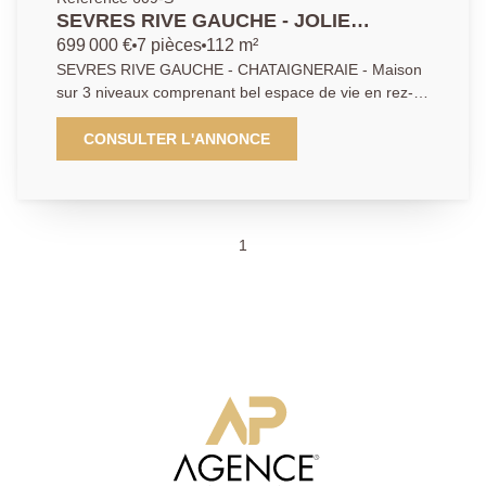
SEVRES RIVE GAUCHE - JOLIE
MAISON 5 CHAMBRES
699 000 €
7 pièces
112 m²
SEVRES RIVE GAUCHE - CHATAIGNERAIE - Maison
sur 3 niveaux comprenant bel espace de vie en rez-
de-jardin avec cuisine ouverte, aux étages 5
chambres et un bureau. Traversante, expo
CONSULTER L'ANNONCE
EST/OUEST. Travaux à prévoir, toiture neuve. Contact
Agence Principale 01.46.29.02.02
1