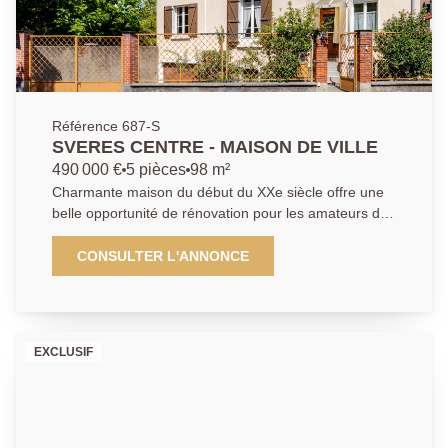
Référence 687-S
SVERES CENTRE - MAISON DE VILLE
490 000 €
5 pièces
98 m²
Charmante maison du début du XXe siècle offre une
belle opportunité de rénovation pour les amateurs de
charme et de projets sur mesure. Développant près
de 100 m² habitables, elle séduit par ses volumes
CONSULTER L'ANNONCE
bien répartis, sa luminosité et ses éléments d'origine
qui lui confèrent une véritable authenticité. Le rez-de-
chaussée accueille un agréable séjour avec
cheminée, une cuisine indépendante ainsi qu'une
EXCLUSIF
chambre et une salle de douche . À l'étage, 2
chambres, salle de bains et un bureau. Un sous-sol
total ainsi qu'un grand garage complètent ce bien rare
sur le secteur. À proximité des commerces, des
écoles et des transports.