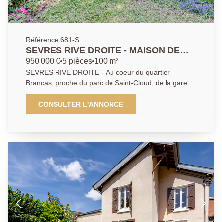
Référence 681-S
SEVRES RIVE DROITE - MAISON DE
CHARME
950 000 €
5 pièces
100 m²
SEVRES RIVE DROITE - Au coeur du quartier
Brancas, proche du parc de Saint-Cloud, de la gare et
des écoles Internationales, maison de charme en
meulière comprenant en rez-de-chaussée une
CONSULTER L'ANNONCE
agréable pièce de vie traversante avec salon, salle à
manger et cuisine aménagée. Aux étages 3 chambres
(possibilité 4) une salle de bains, une salle d'eau et
combles aménageables. Charme de l'ancien avec un
beau parquet et une belle hauteur sous plafond, jolie
vue dégagée. Cette maison ouvre sur un agréable
jardin exposé au Sud et bénéficie d'un grand garage.