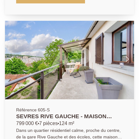
double séjour avec cheminée et une cuisine au rez-
de-chaussée, 3/4 chambres, salle de bains et salle
d'eau aux étages. Sous-sol total avec chaufferie,
buanderie et rangements. Vous disposerez également
d'une dépendance et d'un garage.
Référence 605-S
SEVRES RIVE GAUCHE - MAISON
FAMILIALE
799 000 €
7 pièces
124 m²
Dans un quartier résidentiel calme, proche du centre,
de la gare Rive Gauche et des écoles, cette maison