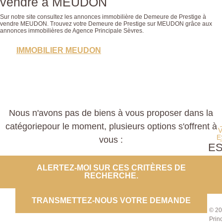
vendre à MEUDON
Sur notre site consultez les annonces immobilière de Demeure de Prestige à
vendre MEUDON. Trouvez votre Demeure de Prestige sur MEUDON grâce aux
annonces immobilières de Agence Principale Sèvres.
IMMOBILIER MEUDON
Nous n'avons pas de biens à vous proposer dans la
catégoriepour le moment, plusieurs options s'offrent à
E
vous :
E
PROP
ALERTEZ-MOI SUR CES CRITÈRES DE
RECHERCHE.
CO
TRANSMETTEZ-NOUS VOTRE DEMANDE
© 20
Prin