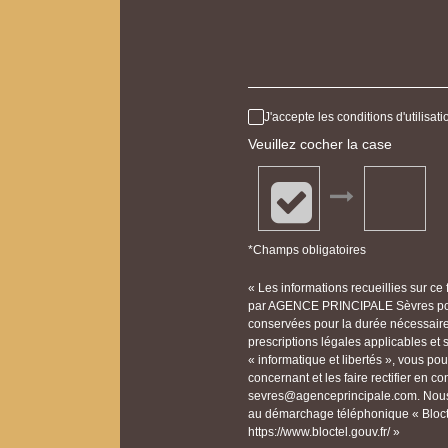
J'accepte les conditions d'utilisa
Veuillez cocher la case
*Champs obligatoires
« Les informations recueillies sur ce
par AGENCE PRINCIPALE Sèvres pour
conservées pour la durée nécessaire à
prescriptions légales applicables et
« informatique et libertés », vous p
concernant et les faire rectifier e
sevres@agenceprincipale.com. Nous v
au démarchage téléphonique « Bloctel
https://www.bloctel.gouv.fr/ »