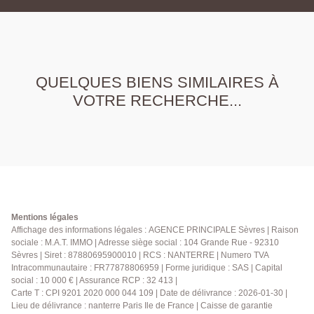
QUELQUES BIENS SIMILAIRES À
VOTRE RECHERCHE...
Mentions légales
Affichage des informations légales : AGENCE PRINCIPALE Sèvres | Raison
sociale : M.A.T. IMMO | Adresse siège social : 104 Grande Rue - 92310
Sèvres | Siret : 87880695900010 | RCS : NANTERRE | Numero TVA
Intracommunautaire : FR77878806959 | Forme juridique : SAS | Capital
social : 10 000 € | Assurance RCP : 32 413 |
Carte T : CPI 9201 2020 000 044 109 | Date de délivrance : 2026-01-30 |
Lieu de délivrance : nanterre Paris Ile de France | Caisse de garantie