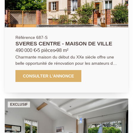
Référence 687-S
SVERES CENTRE - MAISON DE VILLE
490 000 €
5 pièces
98 m²
Charmante maison du début du XXe siècle offre une
belle opportunité de rénovation pour les amateurs de
charme et de projets sur mesure. Développant près
de 100 m² habitables, elle séduit par ses volumes
CONSULTER L'ANNONCE
bien répartis, sa luminosité et ses éléments d'origine
qui lui confèrent une véritable authenticité. Le rez-de-
chaussée accueille un agréable séjour avec
cheminée, une cuisine indépendante ainsi qu'une
EXCLUSIF
chambre et une salle de douche . À l'étage, 2
chambres, salle de bains et un bureau. Un sous-sol
total ainsi qu'un grand garage complètent ce bien rare
sur le secteur. À proximité des commerces, des
écoles et des transports.