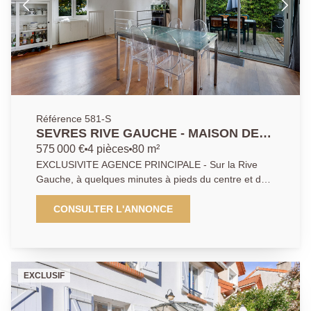
Référence 581-S
SEVRES RIVE GAUCHE - MAISON DE
CHARME
575 000 €
4 pièces
80 m²
EXCLUSIVITE AGENCE PRINCIPALE - Sur la Rive
Gauche, à quelques minutes à pieds du centre et de
la gare, charmante maison sans aucun travaux à
prévoir. Elle comprend une belle pièce de vie donnant
CONSULTER L'ANNONCE
sur la terrasse et jardin exposés Sud, une cuisine
ouverte, mezzanine, 3 chambres, salle de bains et
WC. Calme et tranquillité d'une impasse. Possibilité de
stationner un véhicule.
EXCLUSIF