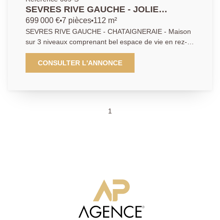
SEVRES RIVE GAUCHE - JOLIE
MAISON 5 CHAMBRES
699 000 €
7 pièces
112 m²
SEVRES RIVE GAUCHE - CHATAIGNERAIE - Maison
sur 3 niveaux comprenant bel espace de vie en rez-
de-jardin avec cuisine ouverte, aux étages 5
chambres et un bureau. Traversante, expo
CONSULTER L'ANNONCE
EST/OUEST. Travaux à prévoir, toiture neuve. Contact
Agence Principale 01.46.29.02.02
1