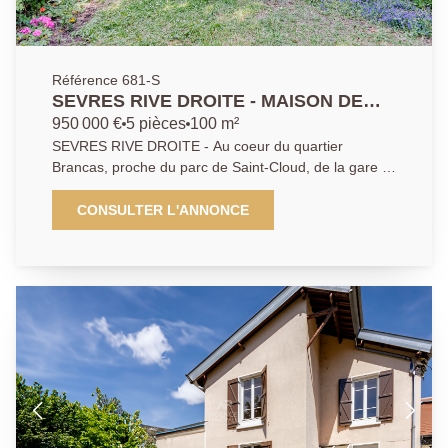
Référence 681-S
SEVRES RIVE DROITE - MAISON DE
CHARME
950 000 €
5 pièces
100 m²
SEVRES RIVE DROITE - Au coeur du quartier
Brancas, proche du parc de Saint-Cloud, de la gare et
des écoles Internationales, maison de charme en
meulière comprenant en rez-de-chaussée une
CONSULTER L'ANNONCE
agréable pièce de vie traversante avec salon, salle à
manger et cuisine aménagée. Aux étages 3 chambres
(possibilité 4) une salle de bains, une salle d'eau et
combles aménageables. Charme de l'ancien avec un
beau parquet et une belle hauteur sous plafond, jolie
vue dégagée. Cette maison ouvre sur un agréable
jardin exposé au Sud et bénéficie d'un grand garage.