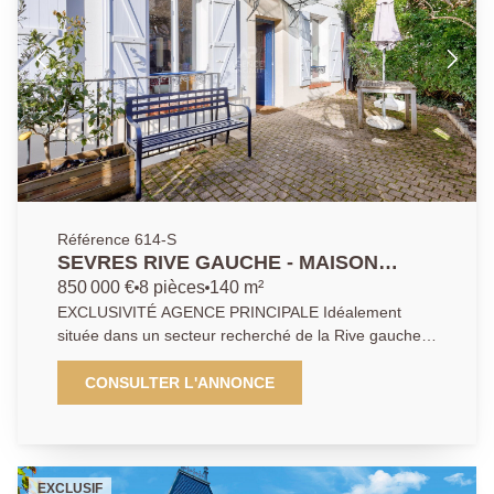
Référence 614-S
SEVRES RIVE GAUCHE - MAISON
FAMILIALE
850 000 €
8 pièces
140 m²
EXCLUSIVITÉ AGENCE PRINCIPALE Idéalement
située dans un secteur recherché de la Rive gauche
de Sèvres, au coeur d'un environnement verdoyant,
cette élégante maison familiale séduit par ses
CONSULTER L'ANNONCE
volumes et la qualité de son agencement . Le rez-de-
chaussée accueille une vaste pièce de réception de
43 m² baignée de lumière, une cuisine aménagée, un
bureau ainsi qu'une chambre. Les étages desservent
EXCLUSIF