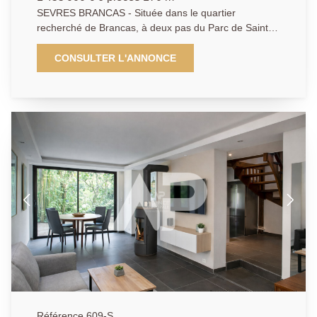
SEVRES BRANCAS - Située dans le quartier
recherché de Brancas, à deux pas du Parc de Saint-
Cloud, des écoles internationales et de la gare (la
Défense/Saint-Lazare), cette maison d'architecte allie
CONSULTER L'ANNONCE
charme de l'ancien et confort contemporain grâce à
son extension réalisée en 2002. Le rez-de-chaussée
offre un superbe espace de vie avec séjour
cathédrale et cheminée, ainsi qu'une grande cuisine
dinatoire ouvrant sur terrasse et un jardin paysagé.
Coté nuit, 4 chambres, un bureau baigné de lumière,
une salle de bains et une salle de douche. Un cadre
calme et privilégié à découvrir.
Référence 609-S