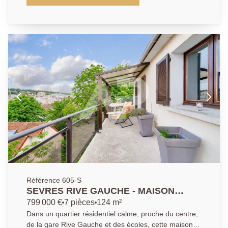
double séjour avec cheminée et une cuisine au rez-
de-chaussée, 3/4 chambres, salle de bains et salle
d'eau aux étages. Sous-sol total avec chaufferie,
buanderie et rangements. Vous disposerez également
d'une dépendance et d'un garage.
Référence 605-S
SEVRES RIVE GAUCHE - MAISON
FAMILIALE
799 000 €
7 pièces
124 m²
Dans un quartier résidentiel calme, proche du centre,
de la gare Rive Gauche et des écoles, cette maison