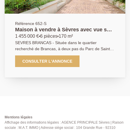
Référence 652-S
Maison à vendre à Sèvres avec vue sur
le Parc de Saint Cloud
1 455 000 €
6 pièces
170 m²
SEVRES BRANCAS - Située dans le quartier
recherché de Brancas, à deux pas du Parc de Saint-
Cloud, des écoles internationales et de la gare (la
Défense/Saint-Lazare), cette maison d'architecte allie
CONSULTER L'ANNONCE
charme de l'ancien et confort contemporain grâce à
son extension réalisée en 2002. Le rez-de-chaussée
offre un superbe espace de vie avec séjour
cathédrale et cheminée, ainsi qu'une grande cuisine
dinatoire ouvrant sur terrasse et un jardin paysagé.
Coté nuit, 4 chambres, un bureau baigné de lumière,
une salle de bains et une salle de douche. Un cadre
calme et privilégié à découvrir.
Mentions légales
Affichage des informations légales : AGENCE PRINCIPALE Sèvres | Raison
sociale : M.A.T. IMMO | Adresse siège social : 104 Grande Rue - 92310